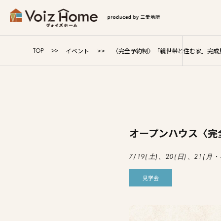
コーポレートサイト
リフォームサイト
マンション
イベント
〈完全予約制〉「親世帯と住む家」完成見学会
TOP
Voiz Homeの家づくり
商品ラインナップ
オープンハウス
〈完
販売物件
7/19(土)、20(日)、21(月・
イベント情報
見学会
展示場・モデルハウス