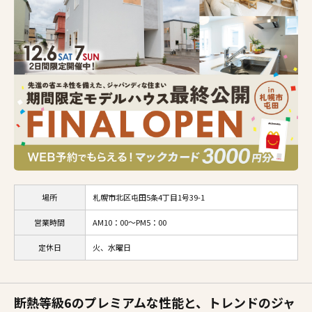
施工事例
家づくりコラム
よくある質問
来場予約
資料請求
新着情報
スタッフブログ
会員登録
場所
札幌市北区屯田5条4丁目1号39-1
営業時間
AM10：00～PM5：00
定休日
火、水曜日
断熱等級6のプレミアムな性能と、トレンドのジャ