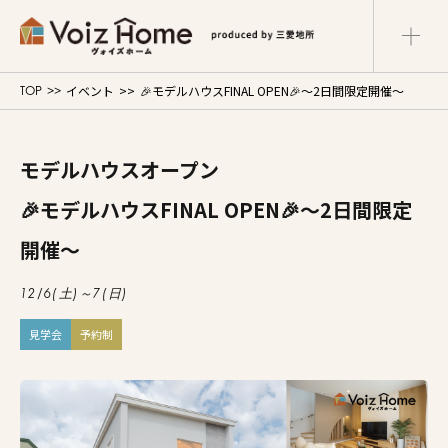
イベント
🎉モデルハウスFINAL OPEN🎉～2日間限定開催～
TOP
コーポレートサイト
リフォームサイト
マンションサイト
モデルハウスオープン
Voiz Homeの家づくり
🎉モデルハウスFINAL OPEN🎉～2日間限定
商品ラインナップ
開催～
販売物件
12/6(土)～7(日)
見学会
予約制
イベント情報
展示場・モデルハウス