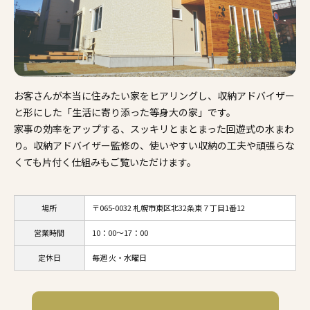
施工事例
家づくりコラム
よくある質問
来場予約
資料請求
新着情報
スタッフブ
お客さんが本当に住みたい家をヒアリングし、収納アドバイザー
と形にした「生活に寄り添った等身大の家」です。
家事の効率をアップする、スッキリとまとまった回遊式の水まわ
り。収納アドバイザー監修の、使いやすい収納の工夫や頑張らな
くても片付く仕組みもご覧いただけます。
場所
〒065-0032 札幌市東区北32条東７丁目1番12
営業時間
10：00～17：00
定休日
毎週 火・水曜日