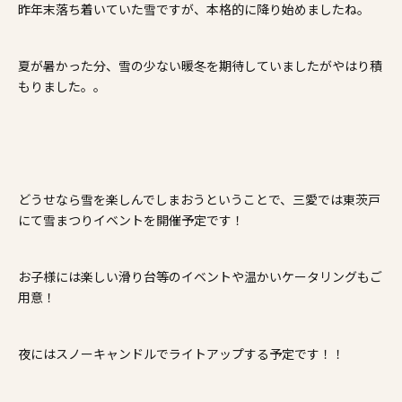
昨年末落ち着いていた雪ですが、本格的に降り始めましたね。
施工事例
夏が暑かった分、雪の少ない暖冬を期待していましたがやはり積
家づくりコラム
もりました。。
よくある質問
来場予約
資料請求
新着情報
スタッフブログ
会員登録
どうせなら雪を楽しんでしまおうということで、三愛では東茨戸
にて雪まつりイベントを開催予定です！
お子様には楽しい滑り台等のイベントや温かいケータリングもご
用意！
夜にはスノーキャンドルでライトアップする予定です！！