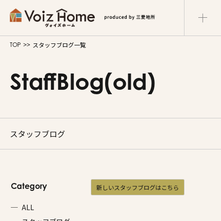
スタッフブログ一覧
TOP
コーポレートサイト
リフォームサイト
マンション
StaffBlog(old)
Voiz Homeの家づくり
商品ラインナップ
スタッフブログ
販売物件
イベント情報
Category
新しいスタッフブログはこちら
展示場・モデルハウス
ALL