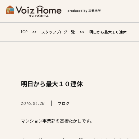
コーポレートサイト
リフォームサイト
マンション
スタッフブログ一覧
明日から最大１０連休
TOP
Voiz Homeの家づくり
商品ラインナップ
明日から最大１０連休
販売物件
イベント情報
ブログ
2016.04.28
マンション事業部の高橋たかしです。
展示場・モデルハウス