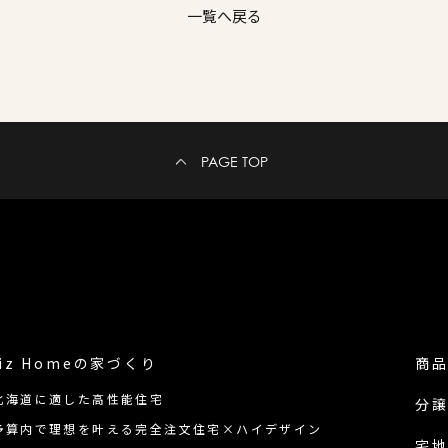
一覧へ戻る
PAGE TOP
iz Homeの
家づくり
商
北海道に適した高性能住宅
分
予算内で理想を叶える完全注文住宅×ハイデザイン
宅