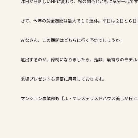
施工事例
昨日から新しいHPに変わり、桜の開花とともに気分一心で
家づくりコラム
さて、今年の黄金週間は最大で１０連休。平日は２日と６日
よくある質問
来場予約
資料請求
新着情報
スタッフブ
みなさん、この期間はどちらに行く予定でしょうか。
遠出するのが、億劫になりましたら、是非、最寄りのモデル
来場プレゼントも豊富に用意しております。
マンション事業部も【ル・ケレステラスドハウス美しが丘ヒ