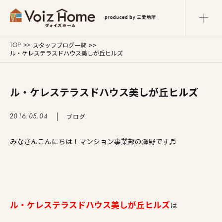
スタッフブログ一覧
TOP
コーポレートサイト
リフォームサイト
ル・ケレステラスドハウス美しが丘ヒルズ
マンションサイト
Voiz Homeの家づくり
ル・ケレステラスドハウス美しが丘ヒルズ
商品ラインナップ
ブログ
2016.05.04
みなさんこんにちは！マンション事業部の澤野です♬
販売物件
イベント情報
展示場・モデルハウス
ル・ケレステラスドハウス美しが丘ヒルズ
は