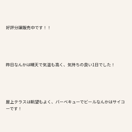
施工事例
家づくりコラム
好評分譲販売中です！！
よくある質問
来場予約
資料請求
新着情報
スタッフブログ
会員登録
昨日なんかは晴天で気温も高く、気持ちの良い1日でした！
屋上テラスは眺望もよく、バーベキューでビールなんかはサイコ
ーです！