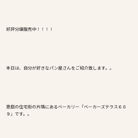
施工事例
家づくりコラム
好評分譲販売中！！！！
よくある質問
来場予約
資料請求
新着情報
スタッフブログ
会員登録
本日は、自分が好きなパン屋さんをご紹介致します。。
恵庭の住宅街の片隅にあるベーカリー「ベーカーズテラス６８
９」です。。