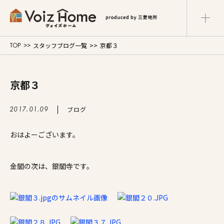
スタッフブログ一覧
京都３
TOP
コーポレートサイト
リフォームサイト
マンションサイト
京都３
Voiz Homeの家づくり
ブログ
2017.01.09
商品ラインナップ
おはよーございます。
販売物件
金閣の次は、銀閣寺です。
イベント情報
展示場・モデルハウス