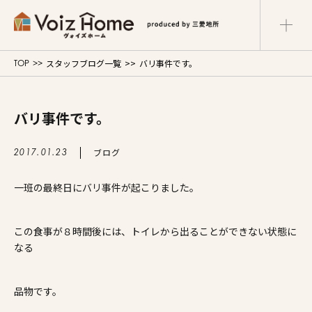
スタッフブログ一覧
バリ事件です。
TOP
コーポレートサイト
リフォームサイト
マンションサイト
バリ事件です。
Voiz Homeの家づくり
ブログ
2017.01.23
商品ラインナップ
一班の最終日にバリ事件が起こりました。
販売物件
この食事が８時間後には、トイレから出ることができない状態に
イベント情報
なる
展示場・モデルハウス
品物です。