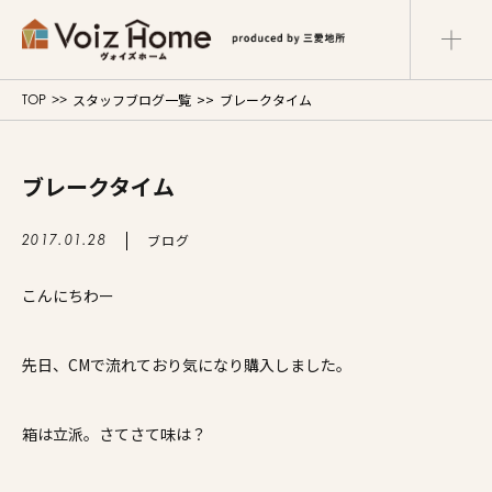
スタッフブログ一覧
ブレークタイム
TOP
コーポレートサイト
リフォームサイト
マンションサイト
ブレークタイム
Voiz Homeの家づくり
ブログ
2017.01.28
商品ラインナップ
こんにちわー
販売物件
先日、CMで流れており気になり購入しました。
イベント情報
箱は立派。さてさて味は？
展示場・モデルハウス