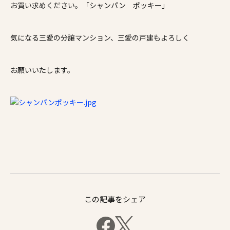
お買い求めください。「シャンパン ポッキー」
施工事例
気になる三愛の分譲マンション、三愛の戸建もよろしく
家づくりコラム
よくある質問
来場予約
資料請求
新着情報
お願いいたします。
スタッフブログ
会員登録
この記事をシェア