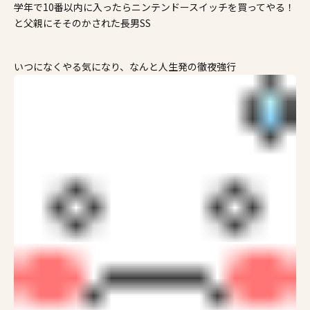
学年で10番以内に入ったらニンテンドースイッチを買ってやる！
施工事例
と父親にそそのかされた長男SS
家づくりコラム
いつになくやる気になり、なんと人生発の徹夜強行
よくある質問
来場予約
資料請求
新着情報
スタッフブログ
会員登録