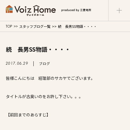
スタッフブログ一覧
続 長男SS物語・・・・
TOP
コーポレートサイト
リフォームサイト
マンションサイト
続 長男SS物語・・・・
Voiz Homeの家づくり
ブログ
2017.06.29
商品ラインナップ
皆様こんにちは 経理部のサカヤでございます。
販売物件
タイトルが古臭いのをお許し下さい。。。
イベント情報
【前回までのあらすじ】
展示場・モデルハウス