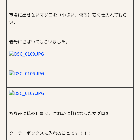
施工事例
市場に出せないマグロを（小さい、傷等）安く仕入れてもら
い、
家づくりコラム
よくある質問
来場予約
資料請求
新着情報
義母にさばいてもらいました。
スタッフブログ
会員登録
ちなみに私の仕事は、きれいに柵になったマグロを
クーラーボックスに入れることです！！！