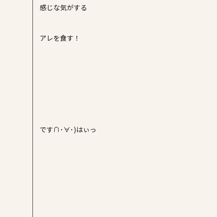
感じな気がする
アレを食す！
です∩･∀･)はぃっ