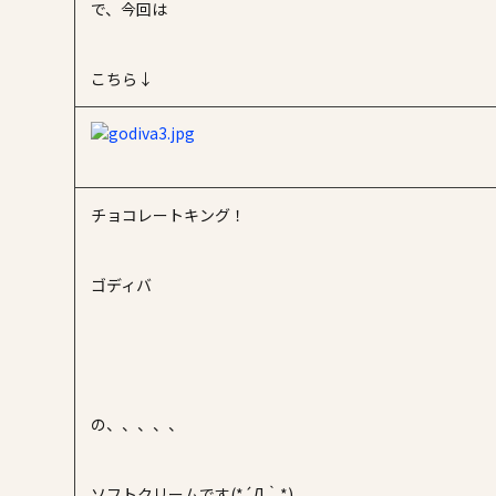
で、今回は
こちら↓
チョコレートキング！
ゴディバ
の、、、、、
ソフトクリームです(*´Д｀*)