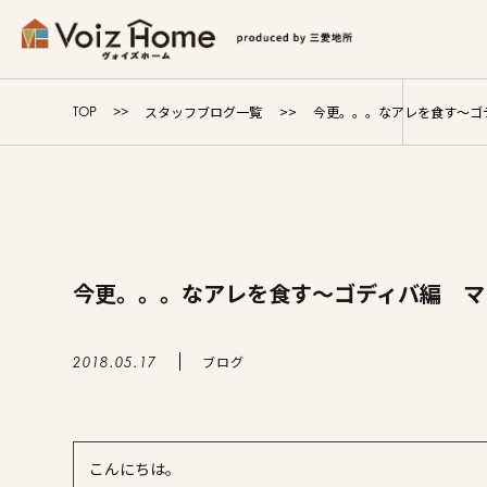
コーポレートサイト
リフォームサイト
マンション
スタッフブログ一覧
今更。。。なアレを食す～ゴ
TOP
Voiz Homeの家づくり
商品ラインナップ
今更。。。なアレを食す～ゴディバ編 マ
販売物件
イベント情報
ブログ
2018.05.17
展示場・モデルハウス
こんにちは。