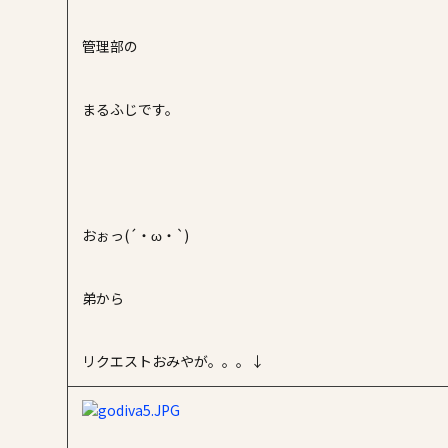
施工事例
管理部の
家づくりコラム
まるふじです。
よくある質問
来場予約
資料請求
新着情報
スタッフブ
おぉっ(´・ω・`)
弟から
リクエストおみやが。。。↓