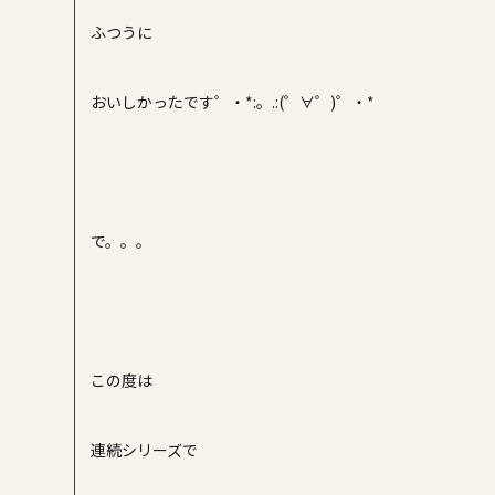
ふつうに
おいしかったです゜・*:。.:(゜∀゜)゜・*
で。。。
この度は
連続シリーズで