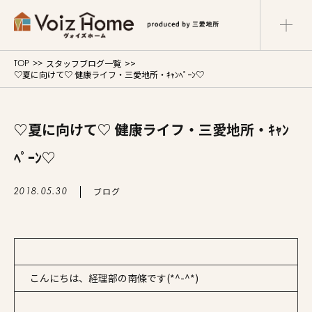
スタッフブログ一覧
TOP
コーポレートサイト
リフォームサイト
♡夏に向けて♡ 健康ライフ・三愛地所・ｷｬﾝﾍﾟｰﾝ♡
マンションサイト
Voiz Homeの家づくり
♡夏に向けて♡ 健康ライフ・三愛地所・ｷｬﾝ
ﾍﾟｰﾝ♡
商品ラインナップ
ブログ
2018.05.30
販売物件
イベント情報
こんにちは、経理部の南條です(*^-^*)
展示場・モデルハウス