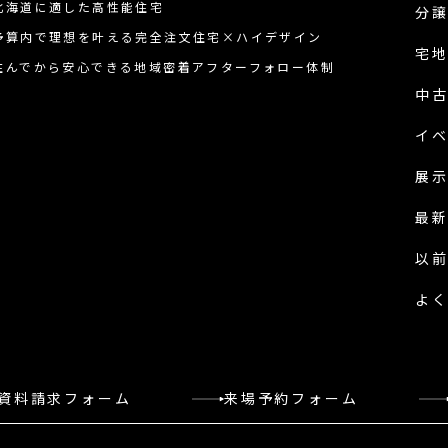
北海道に適した高性能住宅
分
予算内で理想を叶える完全注文住宅×ハイデザイン
宅
住んでから安心できる地域密着アフターフォロー体制
中
イ
展
最
以
よ
資料請求フォーム
来場予約フォーム