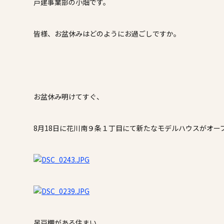
施工事例
戸建事業部の小畑です。
家づくりコラム
皆様、お盆休みはどのようにお過ごしですか。
よくある質問
来場予約
資料請求
新着情報
スタッフブ
お盆休み明けてすぐ、
8月18日に花川南９条１丁目にて新たなモデルハウスがオー
吊戸棚がある住まい