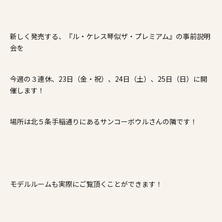
施工事例
新しく発売する、『ル・ケレス琴似ザ・プレミアム』の事前説明
家づくりコラム
会を
よくある質問
来場予約
資料請求
新着情報
スタッフブログ
会員登録
今週の３連休、23日（金・祝）、24日（土）、25日（日）に開
催します！
場所は北５条手稲通りにあるサンコーボウルさんの隣です！
モデルルームも実際にご覧頂くことができます！