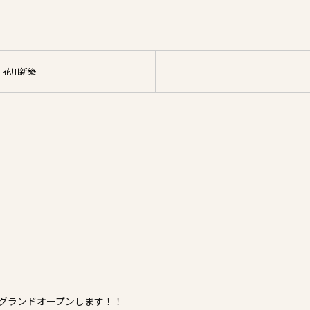
サイト
 花川新築
がグランドオープンします！！