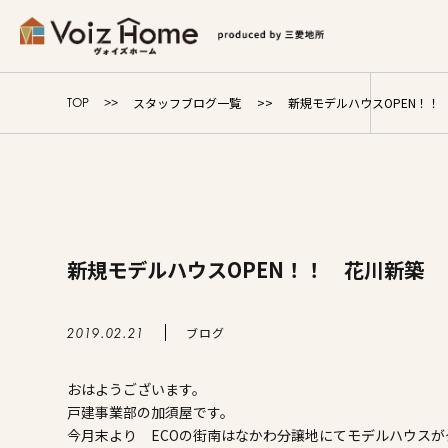
コーポレートサイト
リフォームサイト
マンション
スタッフブログ一覧
新規モデルハウスOPEN！！
TOP
Voiz Homeの家づくり
商品ラインナップ
新規モデルハウスOPEN！！ 花川新築
販売物件
イベント情報
ブログ
2019.02.21
おはようございます。
展示場・モデルハウス
戸建事業部の加須屋です。
今月末より ECOの街南はなかわ分譲地にてモデルハウス