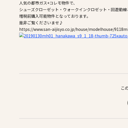
施工事例
人気の都市ガス+コレモ物件で、
シューズクローゼット・ウォークインクロゼット・回遊動線
増税前購入可能物件となっております。
家づくりコラム
是非ご覧くださいませ♪
https://www.san-aijisyo.co.jp/house/modelhouse/9118m
よくある質問
来場予約
資料請求
新着情報
スタッフブ
こ