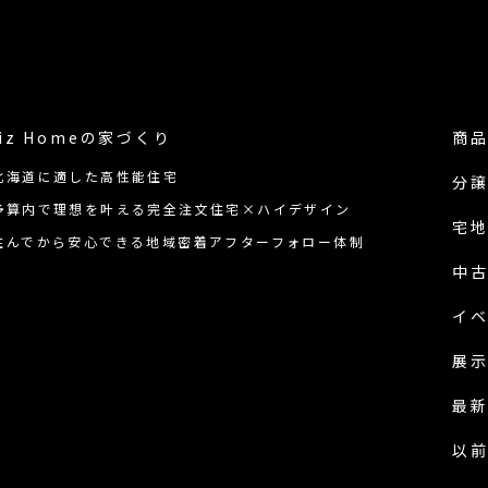
iz Homeの
家づくり
商
北海道に適した高性能住宅
分
予算内で理想を叶える完全注文住宅×ハイデザイン
宅
住んでから安心できる地域密着アフターフォロー体制
中
イ
展
最
以