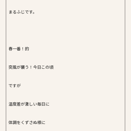
施工事例
まるふじです。
家づくりコラム
よくある質問
来場予約
資料請求
新着情報
スタッフブログ
会員登録
春一番！的
突風が襲う！今日この頃
ですが
温度差が激しい毎日に
体調をくずさぬ様に