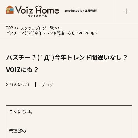
スタッフブログ一覧
TOP
コーポレートサイト
リフォームサイト
バスチー？( ﾟДﾟ)今年トレンド間違いなし？VOIZにも？
マンションサイト
Voiz Homeの家づくり
バスチー？( ﾟДﾟ)今年トレンド間違いなし？
VOIZにも？
商品ラインナップ
ブログ
2019.04.21
販売物件
イベント情報
こんにちは。
展示場・モデルハウス
管理部の