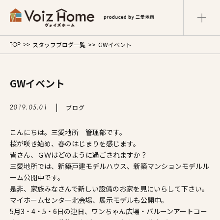
スタッフブログ一覧
GWイベント
TOP
コーポレートサイト
リフォームサイト
マンションサイト
GWイベント
Voiz Homeの家づくり
ブログ
2019.05.01
商品ラインナップ
こんにちは。三愛地所 管理部です。
販売物件
桜が咲き始め、春のはじまりを感じます。
皆さん、ＧＷはどのように過ごされますか？
三愛地所では、新築戸建モデルハウス、新築マンションモデルル
イベント情報
ーム公開中です。
是非、家族みなさんで新しい設備のお家を見にいらして下さい。
展示場・モデルハウス
マイホームセンター北会場、展示モデルも公開中。
5月3・4・5・6日の連日、ワンちゃん広場・バルーンアートコー