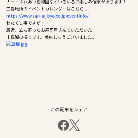
ナー・ふれあい動物園などいろいろお楽しみ催事があります！
施工事例
三愛地所のイベントカレンダーはこちら↓
https://www.san-aijisyo.co.jp/eventinfo/
家づくりコラム
わたくし事ですが・・
最近、立ち寄ったお寿司屋さんでいただいた
↓真鯛の握りです。美味しゅうございました。
よくある質問
来場予約
資料請求
新着情報
スタッフブログ
会員登録
この記事をシェア