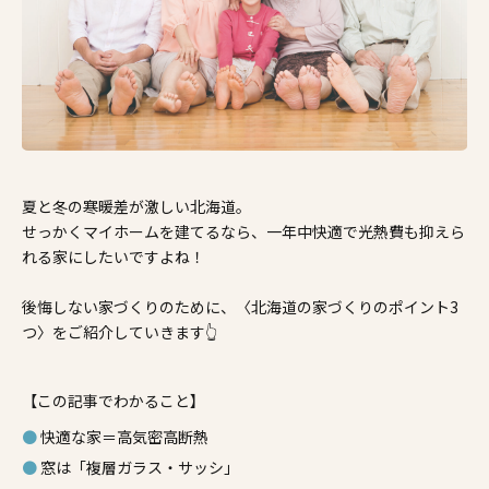
施工事例
家づくりコラム
よくある質問
来場予約
資料請求
新着情報
スタッフブログ
会員登録
夏と冬の寒暖差が激しい北海道。
せっかくマイホームを建てるなら、一年中快適で光熱費も抑えら
れる家にしたいですよね！
後悔しない家づくりのために、〈北海道の家づくりのポイント3
つ〉をご紹介していきます👆
【この記事でわかること】
快適な家＝高気密高断熱
窓は「複層ガラス・サッシ」