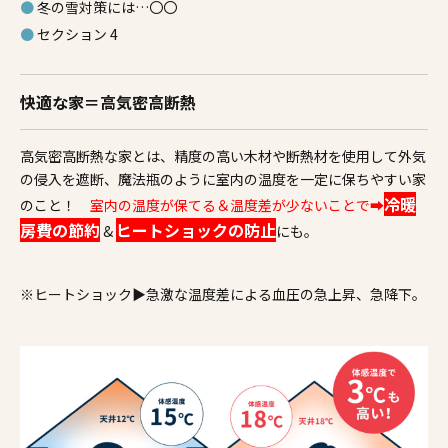
冬の雪対策には…〇〇
セクション 4
快適な家＝高気密高断熱
高気密高断熱な家とは、精度の高い木材や断熱材を使用して外気
の侵入を遮断、魔法瓶のように室内の温度を一定に保ちやすい家
冷暖
のこと！
室内の温度が保てる＆温度差が少ないことで➡
房費の節約
ヒートショックの防止
&
にも。
※ヒートショック▶急激な温度差による血圧の急上昇、急降下。