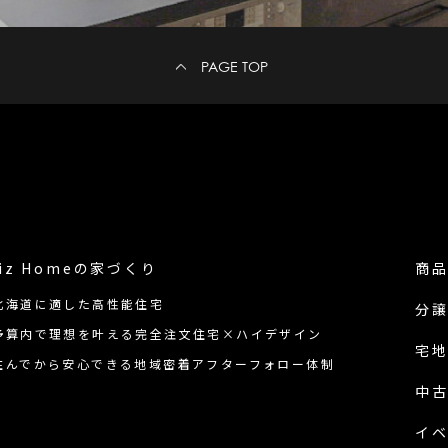
PAGE TOP
iz Homeの
家づくり
商
北海道に適した高性能住宅
分
予算内で理想を叶える完全注文住宅×ハイデザイン
宅
住んでから安心できる地域密着アフターフォロー体制
中
イ