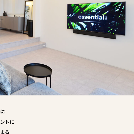
ーに
セントに
とまる