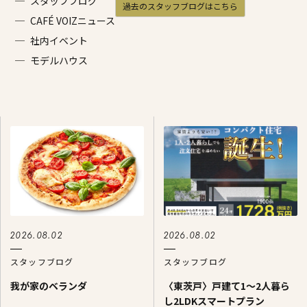
施工事例
スタッフブログ
過去のスタッフブログはこちら
CAFÉ VOIZニュース
家づくりコラム
社内イベント
モデルハウス
よくある質問
来場予約
資料請求
新着情報
スタッフブ
2026.08.02
2026.08.02
スタッフブログ
スタッフブログ
我が家のベランダ
〈東茨戸〉戸建て1～2人暮ら
し2LDKスマートプラン