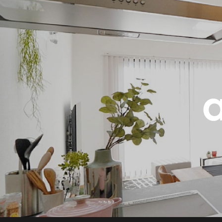
ウッドデッキ(1)
庭(4)
カーポート(6)
ガレージ(2)
ホテルライク(2)
a
カントリー(1)
ジャパンディ(1)
インダストリアル(1)
カフェ風(7)
北欧(2)
スタイリッシュ(1)
シック(6)
モノトーン(2)