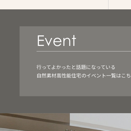
ウォークスルークローゼット(1)
ウォークインクローゼット(2)
パントリー(12)
Event
シューズクローゼット(12)
無垢フローリング(1)
無垢材(1)
宅配ボックス(2)
行ってよかったと話題になっている
自然素材高性能住宅のイベント一覧はこ
植栽(1)
アプローチタイル(2)
擁壁(2)
中庭(1)
金属サイディング(4)
バルコニー(1)