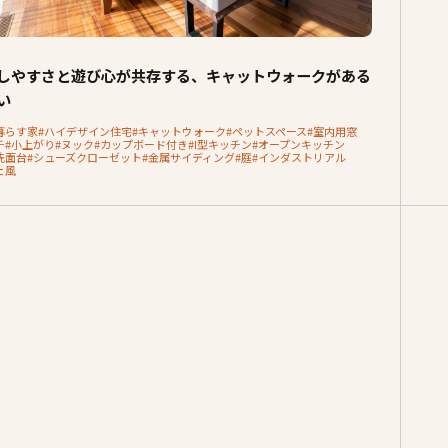
しやすさと遊び心が共存する、キャットウォークがある
い
暮らす家
#ハイデザイン住宅
#キャットウォーク
#ペットスペース
#室内用窓
チ
#小上がり
#ヌック
#カップボード付き
#I型キッチン
#オープンキッチン
洗面台
#シューズクローゼット
#金属サイディング
#庭
#インダストリアル
ェ風