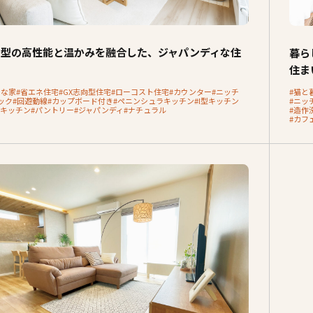
向型の高性能と温かみを融合した、ジャパンディな住
暮ら
住ま
クな家
#省エネ住宅
#GX志向型住宅
#ローコスト住宅
#カウンター
#ニッチ
#猫と
ック
#回遊動線
#カップボード付き
#ペニンシュラキッチン
#I型キッチン
#ニッ
ンキッチン
#パントリー
#ジャパンディ
#ナチュラル
#造作
#カフ