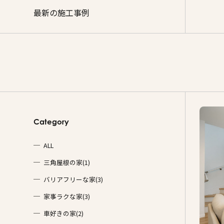
施工事例
最新の施工事例
家づくりコラム
よくある質問
来場予約
資料請求
新着情報
スタッフブ
Category
ALL
三角屋根の家(1)
バリアフリーな家(3)
家事ラクな家(3)
車好きの家(2)