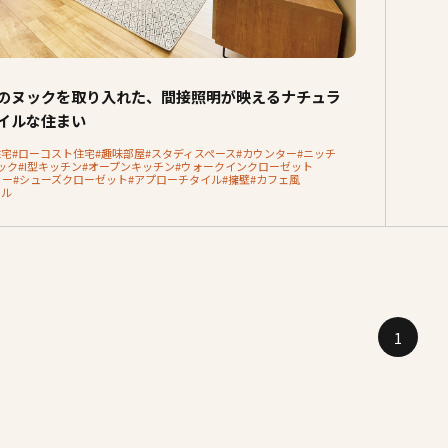
のヌックを取り入れた、間接照明が映えるナチュラ
イルな住まい
住宅
#ローコスト住宅
#趣味部屋
#スタディスペース
#カウンター
#ニッチ
ック
#I型キッチン
#オープンキッチン
#ウォークインクローゼット
リー
#シューズクローゼット
#アプローチタイル
#擁壁
#カフェ風
ラル
1