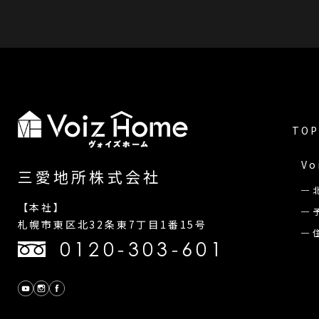
和モダン(0)
和風(0)
ナチュラル(13)
Archive
TOP
Vo
三愛地所株式会社
【本社】
札幌市東区北32条東7丁目1番15号
0120-303-601