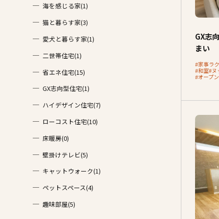
海を感じる家(1)
猫と暮らす家(3)
GX志
愛犬と暮らす家(1)
まい
二世帯住宅(1)
#家事ラ
#和室
#ヌ
省エネ住宅(15)
#オープ
GX志向型住宅(1)
ハイデザイン住宅(7)
ローコスト住宅(10)
床暖房(0)
壁掛けテレビ(5)
キャットウォーク(1)
ペットスペース(4)
趣味部屋(5)