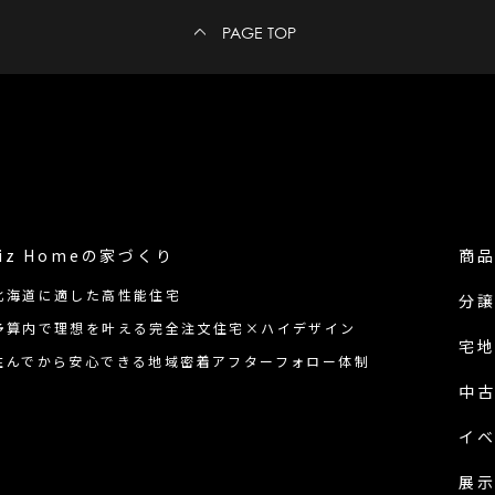
PAGE TOP
iz Homeの
家づくり
商
北海道に適した高性能住宅
分
予算内で理想を叶える完全注文住宅×ハイデザイン
宅
住んでから安心できる地域密着アフターフォロー体制
中
イ
展