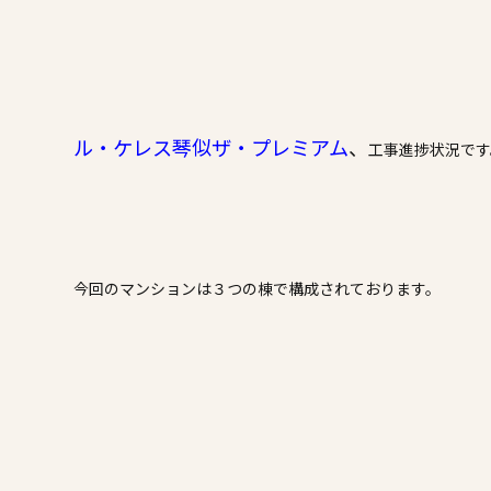
施工事例
家づくりコラム
よくある質問
来場予約
資料請求
新着情報
スタッフブ
ル・ケレス琴似ザ・プレミアム
、
工事進捗状況です
今回のマンションは３つの棟で構成されております。