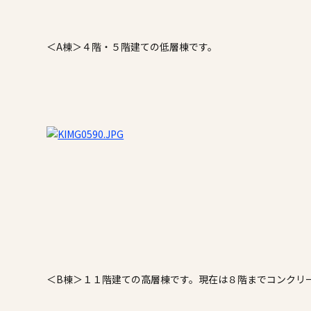
＜A棟＞４階・５階建ての低層棟です。
＜B棟＞１１階建ての高層棟です。現在は８階までコンクリ