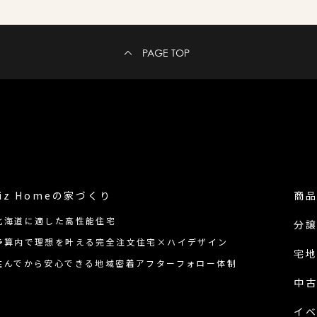
PAGE TOP
iz Homeの
家づくり
商
北海道に適した高性能住宅
分
予算内で理想を叶える完全注文住宅×ハイデザイン
宅
住んでから安心できる地域密着アフターフォロー体制
中
イ