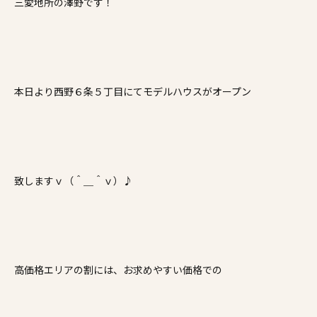
三愛地所の澤野です！
施工事例
家づくりコラム
本日より西野６条５丁目にてモデルハウスがオープン
よくある質問
来場予約
資料請求
新着情報
スタッフブログ
会員登録
致しますｖ（＾＿＾ｖ）♪
高価格エリアの割には、お求めやすい価格での