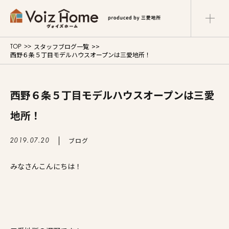
スタッフブログ一覧
TOP
コーポレートサイト
リフォームサイト
西野６条５丁目モデルハウスオープンは三愛地所！
マンションサイト
Voiz Homeの家づくり
西野６条５丁目モデルハウスオープンは三愛
地所！
商品ラインナップ
ブログ
2019.07.20
販売物件
みなさんこんにちは！
イベント情報
展示場・モデルハウス